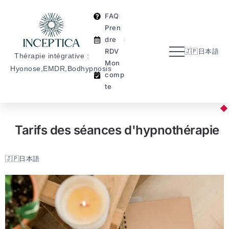
Mo
n
FAQ
co
Pren
mpt
dre
e
RDV
🇯🇵日本語
Thérapie intégrative :
Mon
Hyonose,EMDR,Bodhypnosis
comp
te
Tarifs des séances d'hypnothérapie
🇯🇵日本語