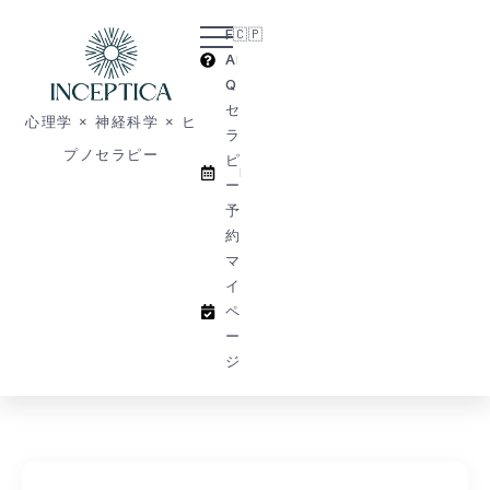
F
🇨🇵​
A
Q
セ
心理学 × 神経科学 × ヒ
ラ
プノセラピー
ピ
ー
予
約
マ
イ
ペ
ー
ジ