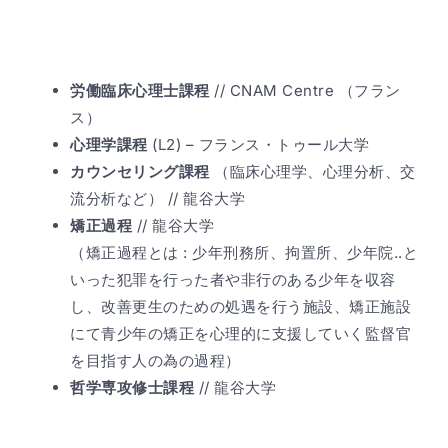
心理学&神経科学&哲学
労働臨床心理士課程
//
CNAM Centre （フラン
ス）
心理学課程
(L2) – フランス・
トゥール大学
カウンセリング課程
（臨床心理学、心理分析、交
流分析など） // 龍谷大学
矯正過程
// 龍谷大学
（矯正過程とは : 少年刑務所、拘置所、少年院..と
いった犯罪を行った者や非行のある少年を収容
し、改善更生のための処遇を行う施設、矯正施設
にて青少年の矯正を心理的に支援していく監督官
を目指す人の為の過程）
哲学専攻修士課程
// 龍谷大学