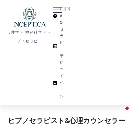
F
🇨🇵​
A
Q
セ
心理学 × 神経科学 × ヒ
ラ
プノセラピー
ピ
ー
予
約
マ
イ
ペ
ー
ジ
ヒプノセラピスト&心理カウンセラー