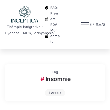
Mo
n
FAQ
co
Pren
mpt
dre
e
RDV
🇯🇵日本語
Thérapie intégrative :
Mon
Hyonose,EMDR,Bodhypnosis
comp
te
Tag
Insomnie
1 Article