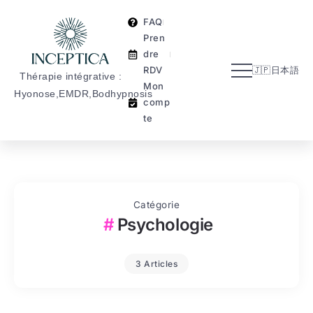
Mo
n
FAQ
co
Pren
mpt
dre
e
RDV
🇯🇵日本語
Thérapie intégrative :
Mon
Hyonose,EMDR,Bodhypnosis
comp
te
Catégorie
Psychologie
3 Articles